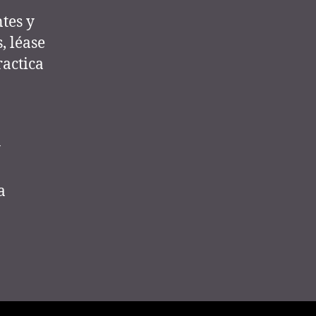
tes y
, léase
actica
y
a