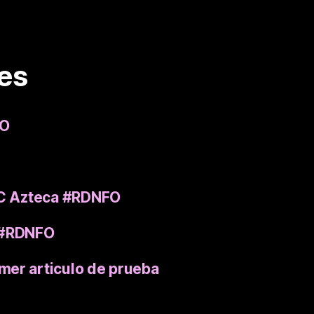
es
XO
OC Azteca #RDNFO
a #RDNFO
imer articulo de prueba