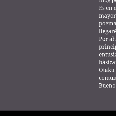
Blog p
Es en 
mayorm
poemas
llegaré
Por ah
princi
entusi
básica
Otaku 
comuni
Bueno 