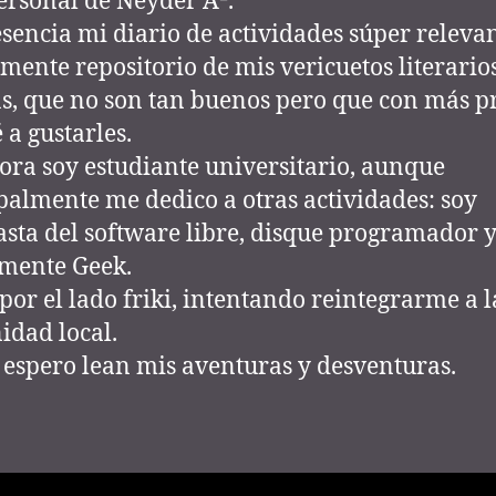
ersonal de Neyder A².
esencia mi diario de actividades súper relevan
ente repositorio de mis vericuetos literarios
, que no son tan buenos pero que con más pr
 a gustarles.
ora soy estudiante universitario, aunque
palmente me dedico a otras actividades: soy
asta del software libre, disque programador 
mente Geek.
por el lado friki, intentando reintegrarme a l
dad local.
espero lean mis aventuras y desventuras.