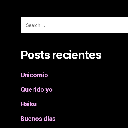
Search
for:
Posts recientes
Unicornio
Querido yo
Haiku
Buenos días