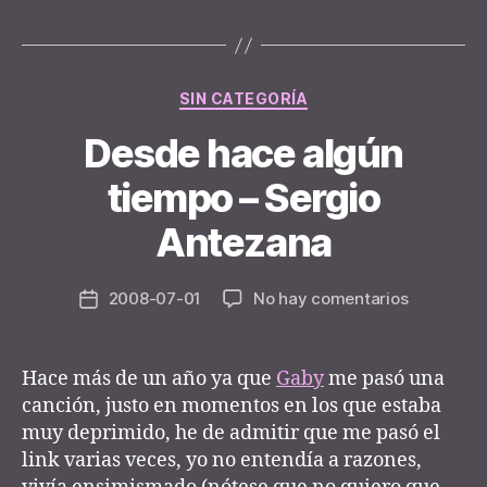
Categories
SIN CATEGORÍA
Desde hace algún
tiempo – Sergio
B
y
Antezana
n
e
Post
en
2008-07-01
No hay comentarios
y
Post
author
Desde
d
date
hace
e
algún
r
Hace más de un año ya que
Gaby
me pasó una
tiempo
canción, justo en momentos en los que estaba
–
muy deprimido, he de admitir que me pasó el
Sergio
link varias veces, yo no entendía a razones,
Antezana