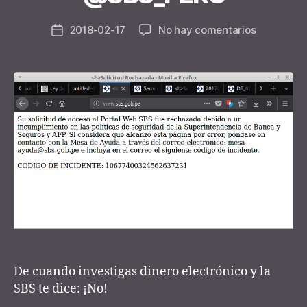
e
Post
en
2018-02-17
No hay comentarios
y
Post
author
Bloquead
d
date
por
e
@SBS_PE
r
De cuando investigas dinero electrónico y la
SBS te dice: ¡No!