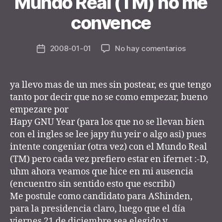
Mundo Real (TM) no me
B
y
convence
n
e
Post
en
2008-01-01
No hay comentarios
y
Post
author
Mundo
d
date
Real
e
(TM)
r
ya llevo mas de un mes sin postear, es que tengo
no
tanto por decir que no se como empezar, bueno
me
empezare por
convence
Hapy GNU Year (para los que no se llevan bien
con el ingles se lee japy ñu yeir o algo asi) pues
intente congeniar (otra vez) con el Mundo Real
(TM) pero cada vez prefiero estar en ifernet :-D,
uhm ahora veamos que hice en mi ausencia
(encuentro sin sentido esto que escribí)
Me postule como candidato para AShinden,
para la presidencia claro, luego que el día
viernes 21 de diciembre sea elegido y