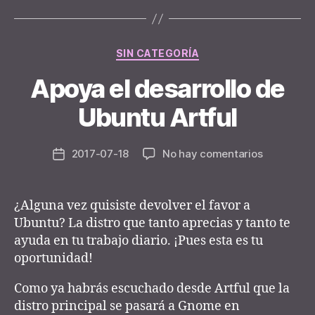
Categories
SIN CATEGORÍA
Apoya el desarrollo de
B
y
Ubuntu Artful
n
e
Post
en
2017-07-18
No hay comentarios
y
Post
author
Apoya
d
date
el
e
desarrollo
r
¿Alguna vez quisiste devolver el favor a
de
Ubuntu? La distro que tanto aprecias y tanto te
Ubuntu
ayuda en tu trabajo diario. ¡Pues esta es tu
Artful
oportunidad!
Como ya habrás escuchado desde Artful que la
distro principal se pasará a Gnome en