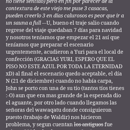
no tiene sentido) pero en fin por parecer de la
contextura de este viejo me puse 3 casacas,
pueden creerlo 3 en días calurosos es peor que ir a
un sauna a full –
-U, bueno el traje salio cuando
regrese del viaje quedaban 7 días para navidad
y nosotros teníamos que empezar el 21 así que
teníamos que preparar el escenario
urgentemente, acudieron a Yuri para el local de
confección (GRACIAS YURI, ESPERO QUE EL
PISO NO ESTE AZUL POR TODA LA ETERNIDAD
xD) al final el escenario quedo aceptable, el día
N (21 de diciembre) cuando no había carpa,
John se porto con una de su tío (tantos tíos tienes
:-O) aun que era mas grande de la esperada dio
el aguante, por otro lado cuando llegamos las
señoras del wawaqatu donde consiguieron
puesto (trabajo de Waldir) nos hicieron
problema, y segun cuentan
los antiguos
fue