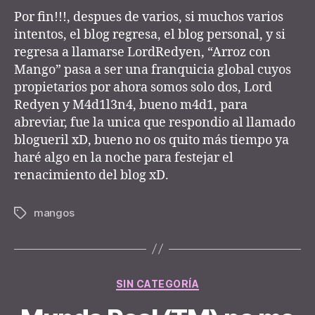
El
r
Por fin!!!, despues de varios, si muchos varios
blog
intentos, el blog regresa, el blog personal, y si
revive!!!
regresa a llamarse LordRedyen, “Arroz con
Mango” pasa a ser una franquicia global cuyos
propietarios por ahora somos solo dos, Lord
Redyen y M4d1l3n4, bueno m4d1, para
abreviar, fue la unica que respondio al llamado
blogueril xD, bueno no os quito más tiempo ya
haré algo en la noche para festejar el
renacimiento del blog xD.
mangos
Tags
Categories
SIN CATEGORÍA