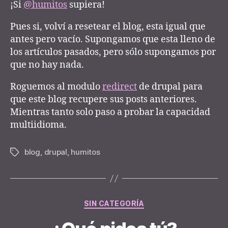
de
r
¡Si
@humitos
supiera!
prueba
Pues si, volví a resetear el blog, esta igual que
antes pero vacío. Supongamos que esta lleno de
los artículos pasados, pero sólo supongamos por
que no hay nada.
Roguemos al modulo
redirect
de drupal para
que este blog recupere sus posts anteriores.
Mientras tanto solo paso a probar la capacidad
multiidioma.
blog
,
drupal
,
humitos
Tags
Categories
SIN CATEGORÍA
B
y