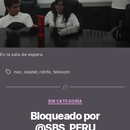
En la sala de espera.
noc
,
osiptel
,
rdnfo
,
telecom
Tags
Categories
SIN CATEGORÍA
Bloqueado por
B
y
@SBS_PERU
n