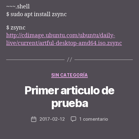
~~~.shell
$ sudo apt install zsync
$ zsync
http://cdimage.ubuntu.com/ubuntu/daily-
live/current/artful-desktop-amd64.iso.zsync
Categories
SIN CATEGORÍA
Primer articulo de
B
y
prueba
n
e
Post
en
2017-02-12
1 comentario
y
Post
author
Primer
d
date
articulo
e