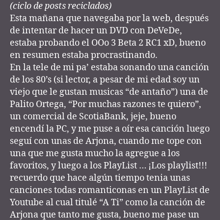
r
(ciclo de posts reciclados)
Esta mañana que navegaba por la web, después
de intentar de hacer un DVD con DeVeDe,
estaba probando el OOo 3 Beta 2 RC1 xD, bueno
en resumen estaba procrastinando.
En la tele de mi pa’ estaba sonando una canción
de los 80’s (si lector, a pesar de mi edad soy un
viejo que le gustan musicas “de antaño”) una de
Palito Ortega, “Por muchas razones te quiero”,
un comercial de ScotiaBank, jeje, bueno
encendí la PC, y me puse a oír esa canción luego
seguí con unas de Arjona, cuando me tope con
una que me gusta mucho la agregue a los
favoritos, y luego a los PlayList … ¡Los playlist!!!
recuerdo que hace algún tiempo tenia unas
canciones todas romanticonas en un PlayList de
Youtube al cual titulé “A Ti” como la canción de
Arjona que tanto me gusta, bueno me pase un