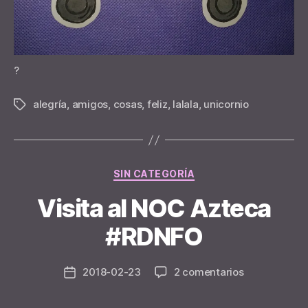
?
alegría
,
amigos
,
cosas
,
feliz
,
lalala
,
unicornio
Tags
Categories
SIN CATEGORÍA
Visita al NOC Azteca
B
y
#RDNFO
n
e
Post
en
2018-02-23
2 comentarios
y
Post
author
Visita
d
date
al
e