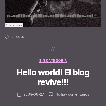
arroces
Tags
Categories
SIN CATEGORÍA
Hello world! El blog
B
y
revive!!!
n
e
Post
en
2008-06-27
No hay comentarios
y
Post
author
Hello
d
date
world!
e