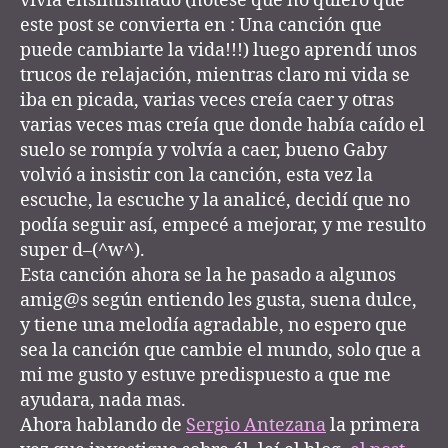
vivía ensimismado (nótese que no quiero que
este post se convierta en : Una canción que
puede cambiarte la vida!!!) luego aprendí unos
trucos de relajación, mientras claro mi vida se
iba en picada, varias veces creía caer y otras
varias veces mas creía que donde había caído el
suelo se rompía y volvía a caer, bueno Gaby
volvió a insistir con la canción, esta vez la
escuche, la escuche y la analicé, decidí que no
podía seguir así, empecé a mejorar, y me resulto
super d–(^w^).
Esta canción ahora se la he pasado a algunos
amig@s según entiendo les gusta, suena dulce,
y tiene una melodía agradable, no espero que
sea la canción que cambie el mundo, solo que a
mi me gusto y estuve predispuesto a que me
ayudara, nada mas.
Ahora hablando de
Sergio Antezana
la primera