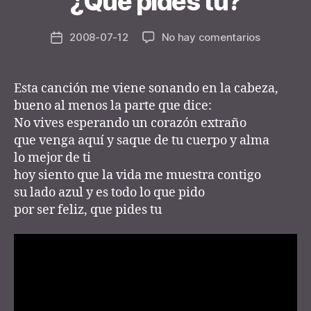
¿Qué pides tú?
n
e
Post
en
2008-07-12
No hay comentarios
y
Post
author
¿Qué
d
date
pides
e
tú?
r
Esta canción me viene sonando en la cabeza,
bueno al menos la parte que dice:
No vives esperando un corazón extraño
que venga aquí y saque de tu cuerpo y alma
lo mejor de ti
hoy siento que la vida me muestra contigo
su lado azul y es todo lo que pido
por ser feliz, que pides tu