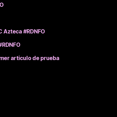
XO
OC Azteca #RDNFO
a #RDNFO
imer articulo de prueba