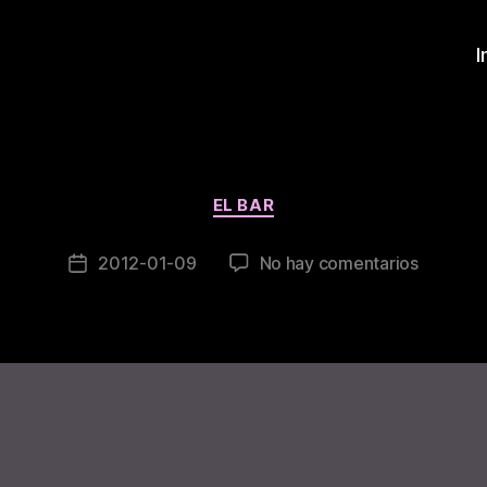
I
B
y
Categories
EL BAR
n
e
Post
en
2012-01-09
No hay comentarios
y
Post
author
d
date
e
r