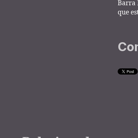
Barra 
que es
Com